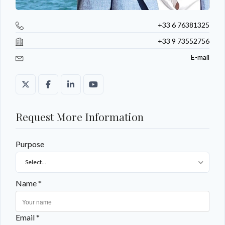
+33 6 76381325
+33 9 73552756
E-mail
Request More Information
Purpose
Select...
Name *
Email *