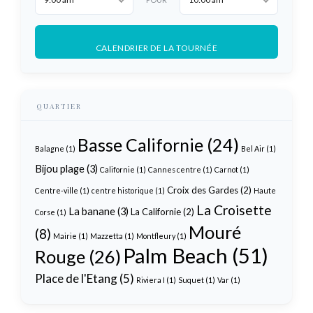
CALENDRIER DE LA TOURNÉE
QUARTIER
Basse Californie
(24)
Balagne
(1)
Bel Air
(1)
Bijou plage
(3)
Californie
(1)
Cannes centre
(1)
Carnot
(1)
Croix des Gardes
(2)
Centre-ville
(1)
centre historique
(1)
Haute
La Croisette
La banane
(3)
La Californie
(2)
Corse
(1)
Mouré
(8)
Mairie
(1)
Mazzetta
(1)
Montfleury
(1)
Palm Beach
(51)
Rouge
(26)
Place de l'Etang
(5)
Riviera I
(1)
Suquet
(1)
Var
(1)