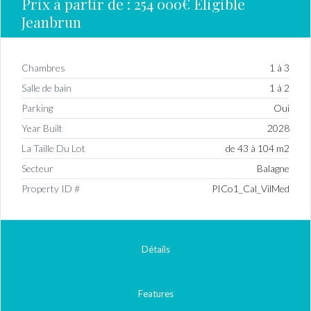
Prix à partir de :
254 000€
Eligible
Jeanbrun
Chambres
1 à 3
Salle de bain
1 à 2
Parking
Oui
Year Built
2028
La Taille Du Lot
de 43 à 104 m2
Secteur
Balagne
Property ID #
PICo1_Cal_VilMed
Détails
Features