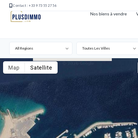
Contact : +33 9 73 55 27 56
Nos biens à vendre
V
All Regions
Toutes Les Villes
Map
Satellite