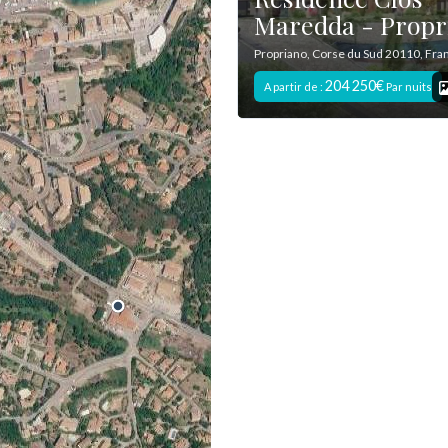
Maredda - Propr
Propriano, Corse du Sud 20110, Fra
204 250€
A partir de :
Par nuits