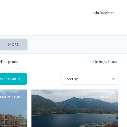
Login / Register
MORE
ePropriano
2
listings found
AVE SEARCH
Sort By
TEMENT NEUF
VENDU