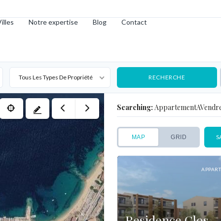
illes
Notre expertise
Blog
Contact
Tous Les Types De Propriété
Searching:
AppartementAVendr
S
MAP
GRID
APPAR
Residence Clos