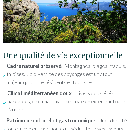
Une qualité de vie exceptionnelle
Cadre naturel préservé
: Montagnes, plages, maquis,
falaises… la diversité des paysages est un atout
majeur qui attire résidents et touristes.
Climat méditerranéen doux
: Hivers doux, étés
agréables, ce climat favorise la vie en extérieur toute
l’année.
Patrimoine culturel et gastronomique
: Une identité
forte, riche en traditions, qui séduit les investisseurs