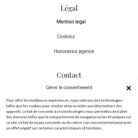
Légal
Mention legal
Cookies
Honoraires agence
Contact
Gérer le consentement
Tel
:
+33 9 73552756
Mob:
+33 676381325
Pour offrir les meilleures expériences, nous utilisons des technologies
Mail:
telles que les cookies pour stocker et/ou accéder aux informations des
info@plusdimmo.com
appareils. Le fait de consentir à ces technologies nous permettra de traiter
WhatsApp:
+33676381325
des données telles que le comportement de navigation ou les ID uniques sur
ce site. Le fait de ne pas consentir ou de retirer son consentement peut avoir
un effet négatif sur certaines caractéristiques et fonctions.