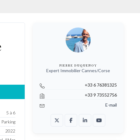
ENT NEUF
e
PIERRE DUQUENOY
Expert Immobilier Cannes/Corse
+33 6 76381325
+33 9 73552756
E-mail
5 à 6
 Parking
2022
al_AMar