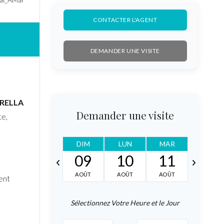
CONTACTER L'AGENT
DEMANDER UNE VISITE
RELLA
Demander une visite
te,
DIM
LUN
MAR
MER
JEU
09
10
11
12
13
AOÛT
AOÛT
AOÛT
AOÛT
AOÛT
ent
Sélectionnez Votre Heure et le Jour