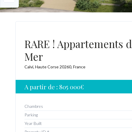
RARE ! Appartements de
Mer
Calvi, Haute Corse 20260, France
A partir de :
805 000€
Chambres
Parking
Year Built
Property ID #