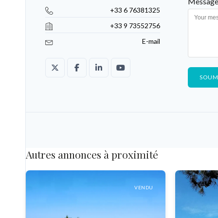
Message
+33 6 76381325
+33 9 73552756
E-mail
SOUM
Autres annonces à proximité
RE
VENDU