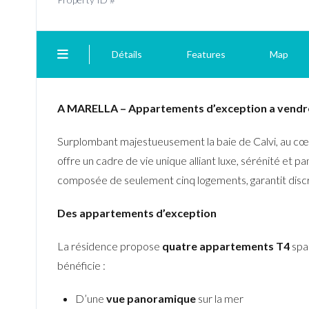
Détails
Features
Map
A MARELLA – Appartements d’exception a vendre 
Surplombant majestueusement la baie de Calvi, au cœ
offre un cadre de vie unique alliant luxe, sérénité et 
composée de seulement cinq logements, garantit discré
Des appartements d’exception
La résidence propose
quatre appartements T4
spac
bénéficie :
D’une
vue panoramique
sur la mer