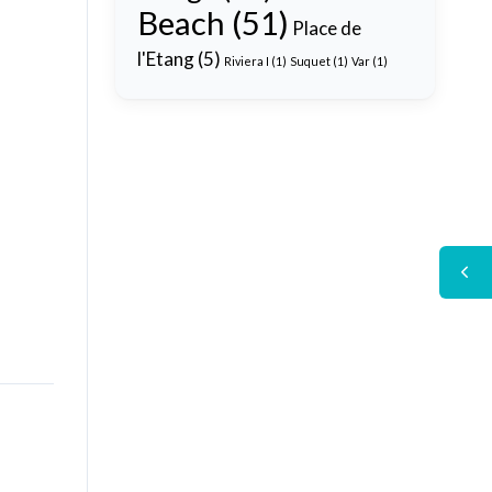
Beach
(51)
Place de
l'Etang
(5)
Riviera I
(1)
Suquet
(1)
Var
(1)