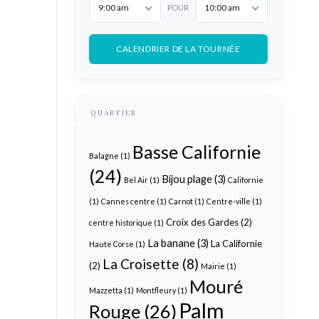
9:00 am
10:00 am
POUR
CALENDRIER DE LA TOURNÉE
QUARTIER
Basse Californie
Balagne
(1)
(24)
Bijou plage
(3)
Bel Air
(1)
Californie
(1)
Cannes centre
(1)
Carnot
(1)
Centre-ville
(1)
Croix des Gardes
(2)
centre historique
(1)
La banane
(3)
La Californie
Haute Corse
(1)
La Croisette
(8)
(2)
Mairie
(1)
Mouré
Mazzetta
(1)
Montfleury
(1)
Palm
Rouge
(26)