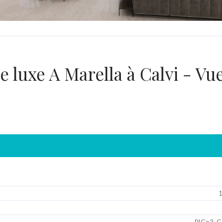
APPARTEM
 luxe A Marella à Calvi - Vu
1
PICo3_C