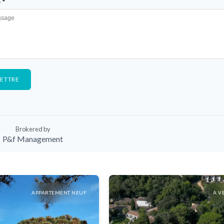
 *
ETTRE
Brokered by
P&f Management
APPARTEMENT NEUF
A V