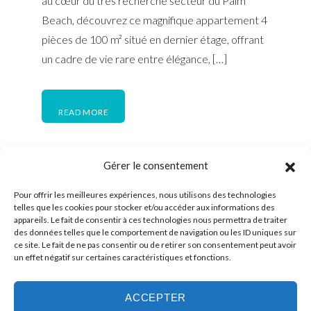
au cœur du très recherché secteur du Palm
Beach, découvrez ce magnifique appartement 4
pièces de 100 m² situé en dernier étage, offrant
un cadre de vie rare entre élégance, […]
READ MORE
Gérer le consentement
…
1
2
3
15
Page suivante »
Pour offrir les meilleures expériences, nous utilisons des technologies
telles que les cookies pour stocker et/ou accéder aux informations des
appareils. Le fait de consentir à ces technologies nous permettra de traiter
des données telles que le comportement de navigation ou les ID uniques sur
ce site. Le fait de ne pas consentir ou de retirer son consentement peut avoir
un effet négatif sur certaines caractéristiques et fonctions.
ACCEPTER