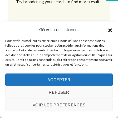
Try broadening your search to find more results.
Gérer le consentement
Pour offrir les meilleures expériences, nous utilisons des technologies
telles que les cookies pour stocker et/ou accéder aux informations des
appareils. Le fait de consentir à ces technologies nous permettra de traiter
des données telles que le comportement de navigation ou les ID uniques sur
ce site. Le fait de ne pas consentir ou de retirer son consentement peut avoir
un effet négatif sur certaines caractéristiques et fonctions.
ACCEPTER
REFUSER
© 2026 Plusdimmo, All Rights Reserved.
VOIR LES PRÉFÉRENCES