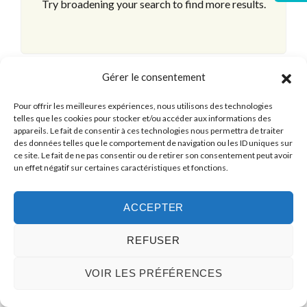
Try broadening your search to find more results.
Gérer le consentement
Pour offrir les meilleures expériences, nous utilisons des technologies
telles que les cookies pour stocker et/ou accéder aux informations des
appareils. Le fait de consentir à ces technologies nous permettra de traiter
des données telles que le comportement de navigation ou les ID uniques sur
ce site. Le fait de ne pas consentir ou de retirer son consentement peut avoir
un effet négatif sur certaines caractéristiques et fonctions.
ACCEPTER
REFUSER
© 2026 Plusdimmo, All Rights Reserved.
VOIR LES PRÉFÉRENCES