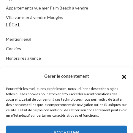
Appartements vue mer Palm Beach à vendre
Villa vue mer à vendre Mougins
LÉGAL
Mention légal
Cookies
Honoraires agence
Gérer le consentement
CONTACT
Pour offrir les meilleures expériences, nous utilisons des technologies
telles que les cookies pour stocker et/ou accéder aux informations des
Tel :
+33 9 73552756
appareils. Le fait de consentir à ces technologies nous permettra de traiter
des données telles que le comportement de navigation ou les ID uniques sur
Mob :
+33 676381325
ce site. Le fait de ne pas consentir ou de retirer son consentement peut avoir
un effet négatif sur certaines caractéristiques et fonctions.
Mail :
info@plusdimmo.com
WhatsApp :
+33 676381325
ACCEPTER