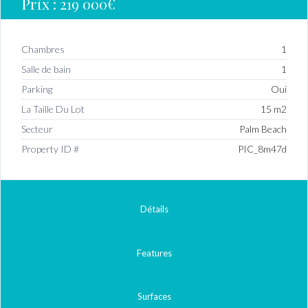
Prix :
219 000€
Chambres
1
Salle de bain
1
Parking
Oui
La Taille Du Lot
15 m2
Secteur
Palm Beach
Property ID #
PIC_8m47d
Détails
Features
Surfaces