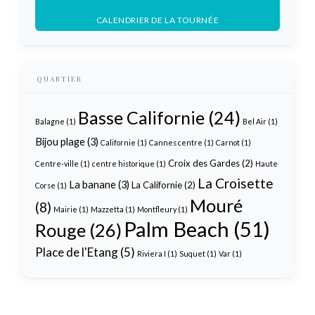
CALENDRIER DE LA TOURNÉE
QUARTIER
Basse Californie
(24)
Balagne
(1)
Bel Air
(1)
Bijou plage
(3)
Californie
(1)
Cannes centre
(1)
Carnot
(1)
Croix des Gardes
(2)
Centre-ville
(1)
centre historique
(1)
Haute
La Croisette
La banane
(3)
La Californie
(2)
Corse
(1)
Mouré
(8)
Mairie
(1)
Mazzetta
(1)
Montfleury
(1)
Palm Beach
(51)
Rouge
(26)
Place de l'Etang
(5)
Riviera I
(1)
Suquet
(1)
Var
(1)