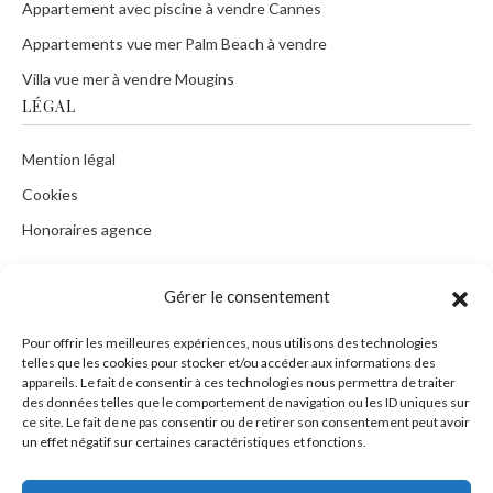
Appartement avec piscine à vendre Cannes
Appartements vue mer Palm Beach à vendre
Villa vue mer à vendre Mougins
LÉGAL
Mention légal
Cookies
Honoraires agence
Gérer le consentement
CONTACT
Pour offrir les meilleures expériences, nous utilisons des technologies
telles que les cookies pour stocker et/ou accéder aux informations des
Tel :
+33 9 73552756
appareils. Le fait de consentir à ces technologies nous permettra de traiter
des données telles que le comportement de navigation ou les ID uniques sur
Mob :
+33 676381325
ce site. Le fait de ne pas consentir ou de retirer son consentement peut avoir
un effet négatif sur certaines caractéristiques et fonctions.
Mail :
info@plusdimmo.com
WhatsApp :
+33 676381325