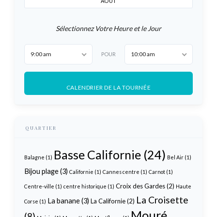
AOÛT
Sélectionnez Votre Heure et le Jour
9:00 am
10:00 am
POUR
CALENDRIER DE LA TOURNÉE
QUARTIER
Basse Californie
(24)
Balagne
(1)
Bel Air
(1)
Bijou plage
(3)
Californie
(1)
Cannes centre
(1)
Carnot
(1)
Croix des Gardes
(2)
Centre-ville
(1)
centre historique
(1)
Haute
La Croisette
La banane
(3)
La Californie
(2)
Corse
(1)
Mouré
(8)