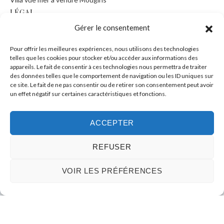
LÉGAL
Gérer le consentement
Mention légal
Pour offrir les meilleures expériences, nous utilisons des technologies
Cookies
telles que les cookies pour stocker et/ou accéder aux informations des
appareils. Le fait de consentir à ces technologies nous permettra de traiter
Honoraires agence
des données telles que le comportement de navigation ou les ID uniques sur
ce site. Le fait de ne pas consentir ou de retirer son consentement peut avoir
un effet négatif sur certaines caractéristiques et fonctions.
CONTACT
ACCEPTER
Tel :
+33 9 73552756
REFUSER
Mob :
+33 676381325
Mail :
info@plusdimmo.com
VOIR LES PRÉFÉRENCES
CALL
E-MAIL
WhatsApp :
+33 676381325