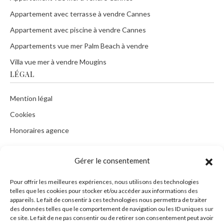
Appartement avec terrasse à vendre Cannes
Appartement avec piscine à vendre Cannes
Appartements vue mer Palm Beach à vendre
Villa vue mer à vendre Mougins
LÉGAL
Mention légal
Cookies
Honoraires agence
Gérer le consentement
CONTACT
Pour offrir les meilleures expériences, nous utilisons des technologies
telles que les cookies pour stocker et/ou accéder aux informations des
Tel :
+33 9 73552756
appareils. Le fait de consentir à ces technologies nous permettra de traiter
des données telles que le comportement de navigation ou les ID uniques sur
Mob :
+33 676381325
ce site. Le fait de ne pas consentir ou de retirer son consentement peut avoir