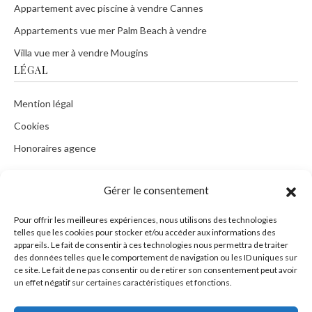
Appartement avec piscine à vendre Cannes
Appartements vue mer Palm Beach à vendre
Villa vue mer à vendre Mougins
LÉGAL
Mention légal
Cookies
Honoraires agence
Gérer le consentement
CONTACT
Pour offrir les meilleures expériences, nous utilisons des technologies
telles que les cookies pour stocker et/ou accéder aux informations des
Tel :
+33 9 73552756
appareils. Le fait de consentir à ces technologies nous permettra de traiter
des données telles que le comportement de navigation ou les ID uniques sur
Mob :
+33 676381325
ce site. Le fait de ne pas consentir ou de retirer son consentement peut avoir
un effet négatif sur certaines caractéristiques et fonctions.
Mail :
info@plusdimmo.com
WhatsApp :
+33 676381325