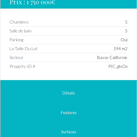
Prix :
1 750 000€
Chambres
5
Salle de bain
5
Parking
Oui
La Taille Du Lot
194 m2
Secteur
Basse Californie
Property ID #
PIC_glsOx
Détails
Features
Surfaces