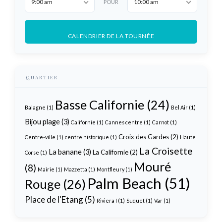
9:00 am
10:00 am
POUR
CALENDRIER DE LA TOURNÉE
QUARTIER
Basse Californie
(24)
Balagne
(1)
Bel Air
(1)
Bijou plage
(3)
Californie
(1)
Cannes centre
(1)
Carnot
(1)
Croix des Gardes
(2)
Centre-ville
(1)
centre historique
(1)
Haute
La Croisette
La banane
(3)
La Californie
(2)
Corse
(1)
Mouré
(8)
Mairie
(1)
Mazzetta
(1)
Montfleury
(1)
Palm Beach
(51)
Rouge
(26)
Place de l'Etang
(5)
Riviera I
(1)
Suquet
(1)
Var
(1)