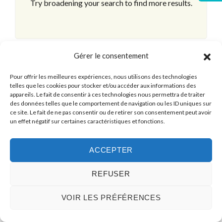
Try broadening your search to find more results.
Gérer le consentement
Pour offrir les meilleures expériences, nous utilisons des technologies
telles que les cookies pour stocker et/ou accéder aux informations des
appareils. Le fait de consentir à ces technologies nous permettra de traiter
des données telles que le comportement de navigation ou les ID uniques sur
ce site. Le fait de ne pas consentir ou de retirer son consentement peut avoir
un effet négatif sur certaines caractéristiques et fonctions.
ACCEPTER
REFUSER
© 2026 Plusdimmo, All Rights Reserved.
VOIR LES PRÉFÉRENCES