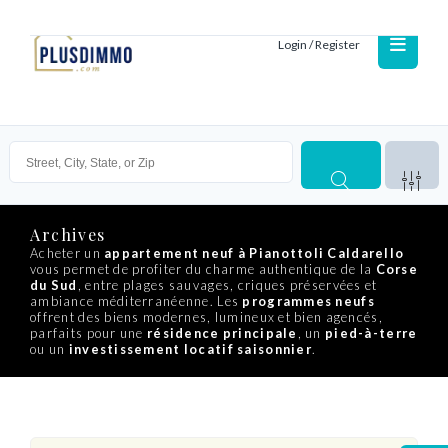
Login / Register
Archives
Acheter un
appartement neuf à Pianottoli Caldarello
vous permet de profiter du charme authentique de la
Corse
du Sud
, entre plages sauvages, criques préservées et
ambiance méditerranéenne. Les
programmes neufs
offrent des biens modernes, lumineux et bien agencés,
parfaits pour une
résidence principale
, un
pied-à-terre
ou un
investissement locatif saisonnier
.