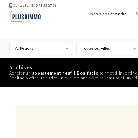
Contact : +33 9 73 55 27 56
Nos biens à vendre
V
All Regions
Toutes Les Villes
Archives
Acheter un
appartement neuf à Bonifacio
permet d’investir d
Bonifacio offre un cadre unique mêlant histoire, nature et luxe d