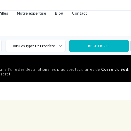
illes
Notre expertise
Blog
Contact
Tous Les Types De Propriété
ans l’une des destinations les plus spectaculaires de
Corse du Sud
.
iscret.