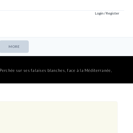
Login / Register
MORE
 Perchée sur ses falaises blanches, face à la Méditerranée,